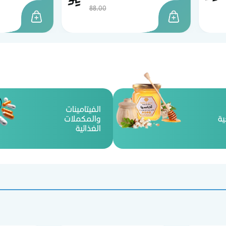
88.00
الفيتامينات
ية
والمكملات
الغذائية