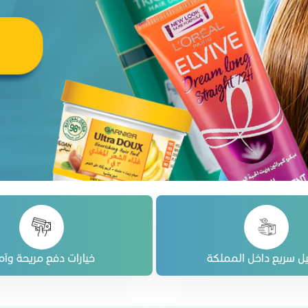
ل سريع داخل المملكة
خيارات دفع مريحة وآم