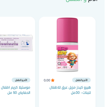
0.00
الأم و الطفل
الأم و الطفل
هيرو كيدز مزيل عرق للاطفال
موستيلا كريم اطفال 
للبنات - 30مل
الحفايض 50 مل