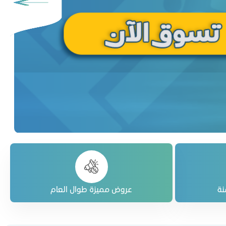
نة
عروض مميزة طوال العام