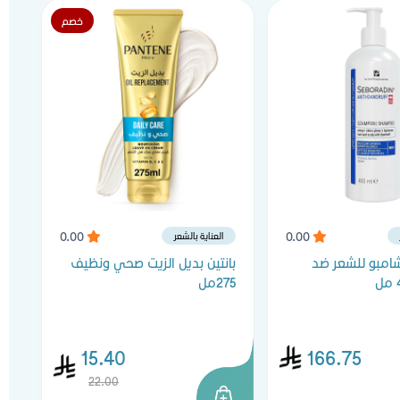
خصم
0.00
0.00
العناية بالشعر
شامبو للشعر ضد
بانتين بديل الزيت صحي ونظيف
275مل
للرج
15.40
166.75
22.00