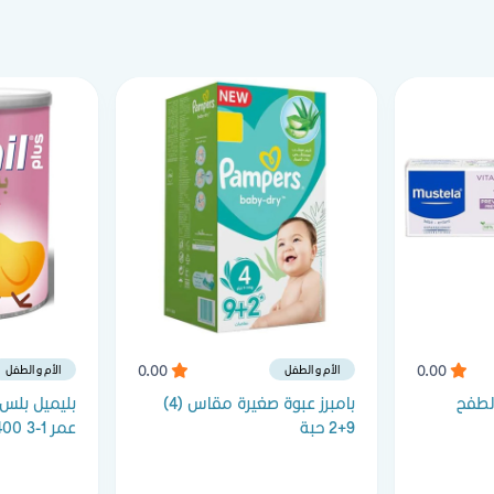
0.00
0.00
الأم و الطفل
الأم و الطفل
لطفح
بامبرز عبوة صغيرة مقاس (4)
بليميل بلس
9+2 حبة
عمر 1-3 400جرام