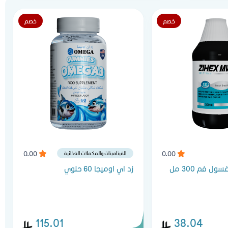
خصم
خصم
0.00
0.00
الفيتامينات والمكملات الغذائية
 فم 300 مل
زد اي اوميجا 60 حلوي
115.01
38.04