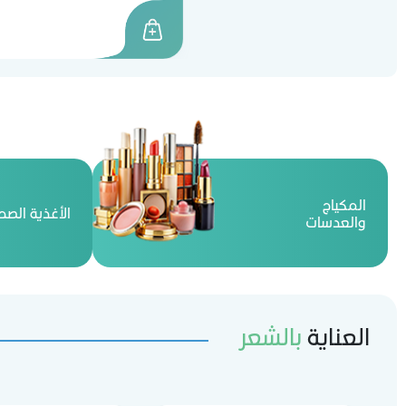
المكياج
الأغذية الصح
والعدسات
العناية
بالشعر