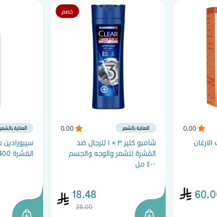
خصم
0.00
0.00
العناية بالشعر
العناية بالشعر
الارغان
شامبو كلير ٣ × ١ للرجال ضد
سيبورادين 
القشرة للشعر والوجه والجسم
القشرة 400 مل
٤٠٠ مل
18.48
60.0
28.00