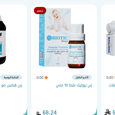
خصم
0.00
0.00
الأم و الطفل
العناية اليومية
لات
زي بيوتيك نقط 10 ملي
زي هكس مو غسول
68.24
5