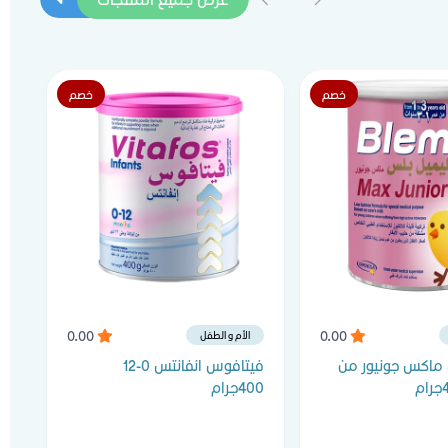
خصم
خصم
0.00
0.00
الأم و الطفل
 ماكس جونيور من
فيتافوس انفانتس 0-12
هج
400جرام
قط