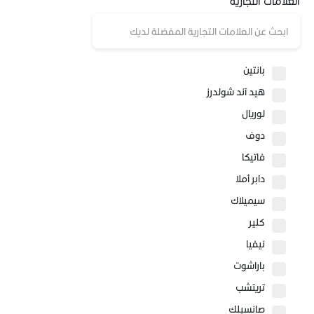
العلامات التجارية
مزيلات المكياج
أدوية العين والأذن
الكوليسترول والدهون الثلاثية
العدسات
المضادات الحيوية
بانتين
هيد آند شولدرز
لوريال
دوف
فاتيكا
دابر أملا
سيميلاك
كلير
نيفيا
باراشوت
تريتشب
صانسيلك