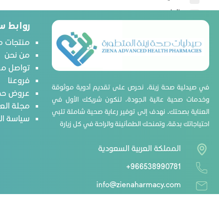
بيزلين
روابط س
سيباميد
منتجات م
سيتافيل
من نحن
كيو ڤي
تواصل مع
لابيلو
فروعنا
في صيدلية صحة زينة، نحرص على تقديم أدوية موثوقة
جونسون
عروض حص
وخدمات صحية عالية الجودة، لنكون شريكك الأول في
بيرت بلس
مجلة الع
العناية بصحتك. نهدف إلى توفير رعاية صحية شاملة تلبي
سياسة ا
هيومانا
احتياجاتك بدقة، وتمنحك الطمأنينة والراحة في كل زيارة
بليميل بلس
المملكة العربية السعودية
كيرفري
فابي ميلك
+966538990781
سويسلاك
info@zienaharmacy.com
آرم آند هامر
آكس