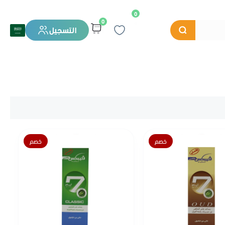
0
0
التسجيل
خصم
خصم