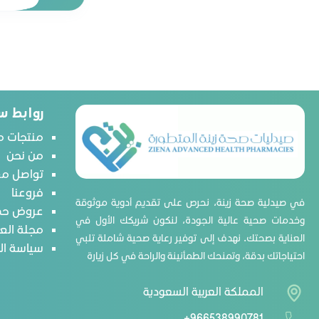
آكس
إنشانتور
بارودونتكس
أبتاميل
روابط س
فاين بيبي
هجيز
منتجات م
من نحن
لاكتونيك
تواصل مع
ليدي ميل
فروعنا
لاريلك
في صيدلية صحة زينة، نحرص على تقديم أدوية موثوقة
عروض حص
وخدمات صحية عالية الجودة، لنكون شريكك الأول في
نستله
مجلة الع
العناية بصحتك. نهدف إلى توفير رعاية صحية شاملة تلبي
نوفالاك
سياسة ا
احتياجاتك بدقة، وتمنحك الطمأنينة والراحة في كل زيارة
نورالاك
غارنييه
المملكة العربية السعودية
بيجون
+966538990781