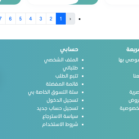
7
6
5
4
3
2
1
‹
ريعة
حسابي
وصى بها
الملف الشخصي
طلباتي
نا
تتبع الطلب
قائمة المفضلة
رية
سلة التسوق الخاصة بي
روض
تسجيل الدخول
لخصوصية
تسجيل حساب جديد
سياسة الاسترجاع
شروط الاستخدام