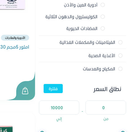
أدوية العين والأذن
الكوليسترول والدهون الثلاثية
المضادات الحيوية
الأدوية والعلاجات
الفيتامينات والمكملات الغذائية
الأدوية اللاوصفية
املور 5مجم 30 كبسولة
الفيتامينات
الأغذية الصحية
مسكنات الآلام
الأطفال والمواليد
العسل
المعادن
المكياج والعدسات
المعدة والقولون
مكياج الوجه
منتجات صحية
المكملات الغذائية
نطاق السعر
فلترة
الصحة الجنسية
مكياج العيون
مشروبات صحية
المكملات العشبية
الزكام والسعال والحساسية
مكياج الرموش
-
أدوية الجلدية
من
إلي
مكياج الشفاه