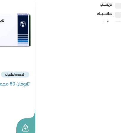
تريتشب
صانسيلك
بيزلين
سيباميد
سيتافيل
كيو ڤي
لابيلو
جونسون
الأدوية والعلاجات
بيرت بلس
تابوفان 80 مجم 30 قرص
هيومانا
بليميل بلس
كيرفري
فابي ميلك
سويسلاك
آرم آند هامر