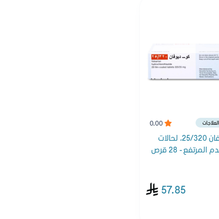
0.00
العلاجات
كو-ديوفان 25/320، لحالات
المرتفع - 28 قرص
57.85