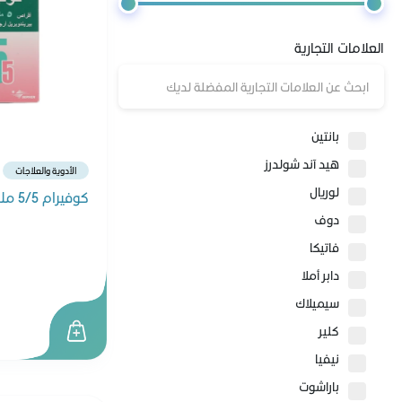
مكياج الأظافر
العلامات التجارية
مزيلات المكياج
العدسات
بانتين
هيد آند شولدرز
الأدوية والعلاجات
لوريال
كوفيرام 5/5 ملجم 30 قرص
دوف
فاتيكا
دابر أملا
سيميلاك
كلير
نيفيا
باراشوت