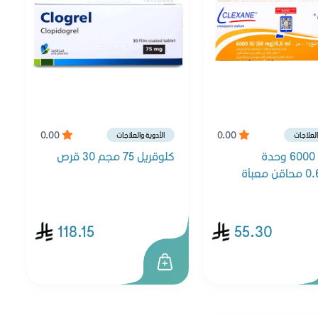
0.00
0.00
العلاجات
الأدوية والعلاجات
كليكزان 6000 وحدة
كلوقريل 75 مجم 30 قرص
دولية/0.6 محاقن معبأة
118.15
55.30