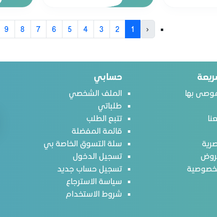
9
8
7
6
5
4
3
2
1
‹
ريعة
حسابي
وصى بها
الملف الشخصي
طلباتي
نا
تتبع الطلب
قائمة المفضلة
رية
سلة التسوق الخاصة بي
روض
تسجيل الدخول
لخصوصية
تسجيل حساب جديد
سياسة الاسترجاع
شروط الاستخدام