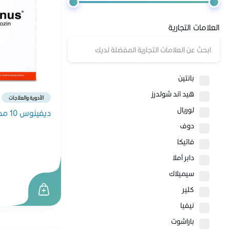
مكياج الأظافر
العلامات التجارية
مزيلات المكياج
العدسات
بانتين
هيد آند شولدرز
الأدوية والعلاجات
لوريال
ديفينوس 10 مجم 30 قرص
دوف
فاتيكا
دابر أملا
سيميلاك
كلير
نيفيا
باراشوت