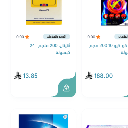
0.00
0.00
العلاجات
الأدوية والعلاجات
جي بي كو-كيو 10 200 مجم
أنتينال، 200 ملجم - 24
كبسولة
13.85
188.00