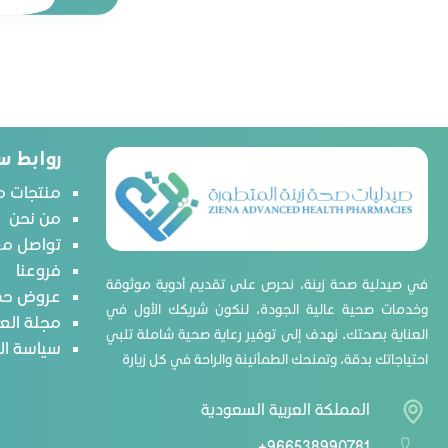
آكس
إنشانتور
بارودونتكس
أبتاميل
روابط س
فاين بيبي
هجيز
منتجات م
من نحن
لاكتونيك
تواصل مع
ليدي ميل
فروعنا
لاريلك
في صيدلية صحة زينة، نحرص على تقديم أدوية موثوقة
عروض حص
وخدمات صحية عالية الجودة، لنكون شريكك الأول في
نستله
مجلة الع
العناية بصحتك. نهدف إلى توفير رعاية صحية شاملة تلبي
نوفالاك
سياسة ا
احتياجاتك بدقة، وتمنحك الطمأنينة والراحة في كل زيارة
نورالاك
غارنييه
المملكة العربية السعودية
بيجون
+966538990781