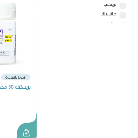
تريتشب
صانسيلك
بيزلين
سيباميد
سيتافيل
كيو ڤي
لابيلو
جونسون
الأدوية والعلاجات
بيرت بلس
بريستيك 50 مجم 30 قرص
هيومانا
بليميل بلس
كيرفري
فابي ميلك
سويسلاك
آرم آند هامر