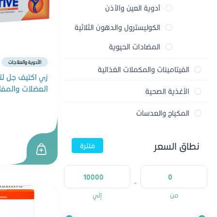
أدوية العين والأذن
الكوليسترول والدهون الثلاثية
المضادات الحيوية
الأدوية والعلاجات
الفيتامينات والمكملات الغذائية
الأدوية اللاوصفية
زي اكتيف جل لت
العضلات والمفاصل 
الفيتامينات
الأغذية الصحية
مسكنات الآلام
الأطفال والمواليد
العسل
المعادن
المكياج والعدسات
المعدة والقولون
مكياج الوجه
منتجات صحية
المكملات الغذائية
نطاق السعر
فلترة
الصحة الجنسية
مكياج العيون
مشروبات صحية
المكملات العشبية
الزكام والسعال والحساسية
مكياج الرموش
-
أدوية الجلدية
من
إلي
مكياج الشفاه