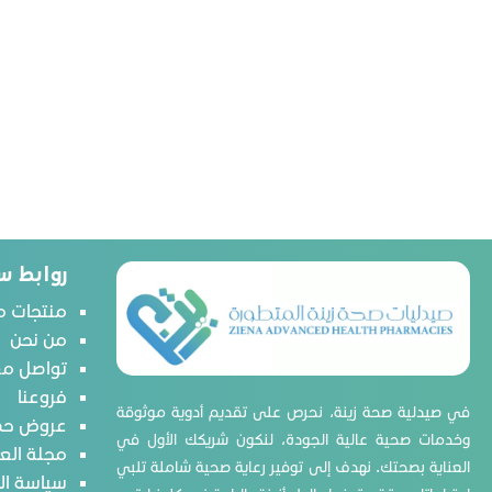
رونالاك
أوز ناتشورالز
سيرافي
تومي
ريكسونا
وادي النحل
إيفا
روابط س
دابر أملا، فاتيكا
فازلين
منتجات م
من نحن
هيمالايا
تواصل مع
هوبي
فروعنا
نونو
في صيدلية صحة زينة، نحرص على تقديم أدوية موثوقة
عروض حص
وخدمات صحية عالية الجودة، لنكون شريكك الأول في
بايو أويل
مجلة الع
العناية بصحتك. نهدف إلى توفير رعاية صحية شاملة تلبي
بليفيت بلس
سياسة ا