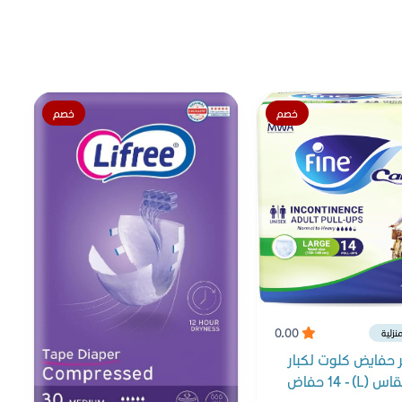
خصم
خصم
0.00
نزلية
ر حفايض كلوت لكبار
L) -  حفاض