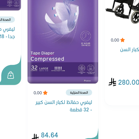
الصحة الم
ليفري حف
جدا - 18 قطعة
0.00
بار السن
280.0
0.00
الصحة المنزلية
ليفري حفائظ لكبار السن كبير
- 32 قطعة
84.64