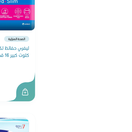
لابيلو
جونسون
بيرت بلس
هيومانا
الصحة المنزلية
بليميل بلس
ليفري حفائظ لكب
كيرفري
كلوت كبير 16 قطعة
فابي ميلك
سويسلاك
آرم آند هامر
آكس
إنشانتور
بارودونتكس
أبتاميل
فاين بيبي