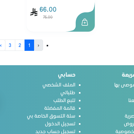
66.00
75.00
›
3
2
1
‹
ريعة
حسابي
وصى بها
الملف الشخصي
طلباتي
نا
تتبع الطلب
قائمة المفضلة
رية
سلة التسوق الخاصة بي
روض
تسجيل الدخول
لخصوصية
تسجيل حساب جديد