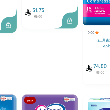
51.75
69.00
0.00
ار السن
74.80
85.00
خصم