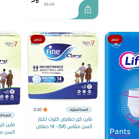
92.00
خصم
خصم
0.00
الصحة المنزلية
الصحة الم
فاين كير حفايض كلوت لكبار
فاين كي
السن مقاس (M) - 14 حفاض
السن مقاس (14