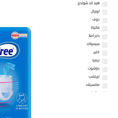
هيد آند شولدرز
لوريال
دوف
فاتيكا
دابر أملا
سيميلاك
كلير
نيفيا
باراشوت
تريتشب
صانسيلك
بيزلين
سيباميد
سيتافيل
كيو ڤي