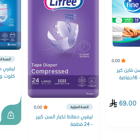
الصحة الم
0.00
ليفري ح
ن فاين كير
كلوت وسط 0
69.00
0.00
الصحة المنزلية
ليفري حفائظ لكبار السن كبير
- 24 قطعة