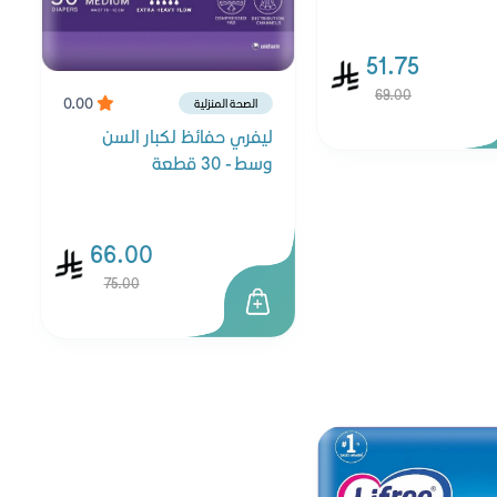
51.75
69.00
0.00
الصحة المنزلية
ليفري حفائظ لكبار السن
وسط - 30 قطعة
66.00
75.00