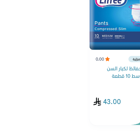
0.00
نزلية
فائظ لكبار السن
1 قطعة
43.00