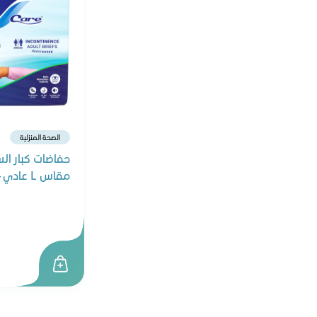
هجيز
لاكتونيك
ليدي ميل
لاريلك
نستله
نوفالاك
الصحة المنزلية
نورالاك
حفاضات كبار الس
غارنييه
مقاس L عادي - 16حفاضة
بيجون
بيجن
تريسمي
هيربال إيسنس
بريلكريم
بيبي ويل
بيوميل