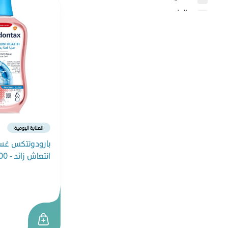
بيزلين
سيباميد
سيتافيل
كيو ڤي
لابيلو
جونسون
بيرت بلس
هيومانا
العناية اليومية
بليميل بلس
بارودونتكس غس
كيرفري
انتعاش زائد - 500 مل
فابي ميلك
سويسلاك
آرم آند هامر
آكس