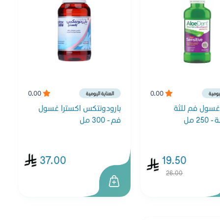
0.00
0.00
ليومية
العناية اليومية
غسول فم للثة
بارودونتكس اكسترا غسول
25 مل
فم - 300 مل
37.00
19.50
26.00