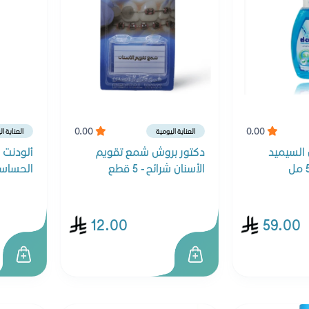
0.00
0.00
العناية اليومية
العناية ا
السيميد
دكتور بروش شمع تقويم
ألودنت 
الأسنان شرائح - 5 قطع
الحساسة - 0
12.00
59.00