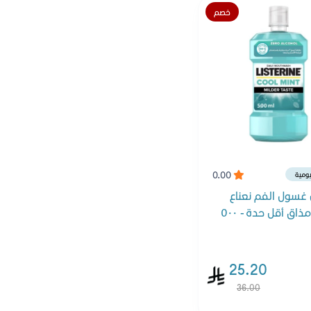
خصم
0.00
ليومية
 غسول الفم نعناع
معتدل مذاق أقل حدة - ٥٠٠
25.20
36.00