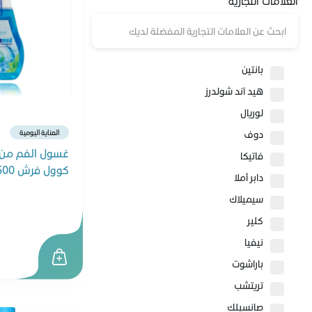
العلامات التجارية
مزيلات المكياج
أدوية العين والأذن
الكوليسترول والدهون الثلاثية
العدسات
المضادات الحيوية
بانتين
هيد آند شولدرز
لوريال
العناية اليومية
دوف
غسول الفم من 
فاتيكا
كوول فرش 500 مل
دابر أملا
سيميلاك
كلير
نيفيا
باراشوت
تريتشب
صانسيلك