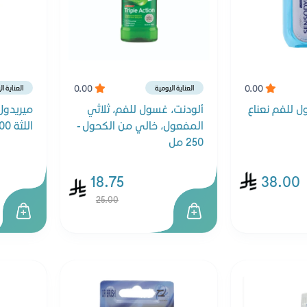
0.00
0.00
العناية اليومية
العناية ا
 للفم نعناع
ألودنت، غسول للفم، ثلاثي
ميريدول
المفعول، خالي من الكحول -
اللثة 400 مل
250 مل
18.75
38.00
25.00