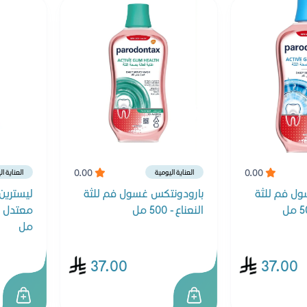
0.00
0.00
العناية اليومية
العناية ا
ول فم للثة
بارودونتكس غسول فم للثة
ليسترين
النعناع - 500 مل
مل
37.00
37.00