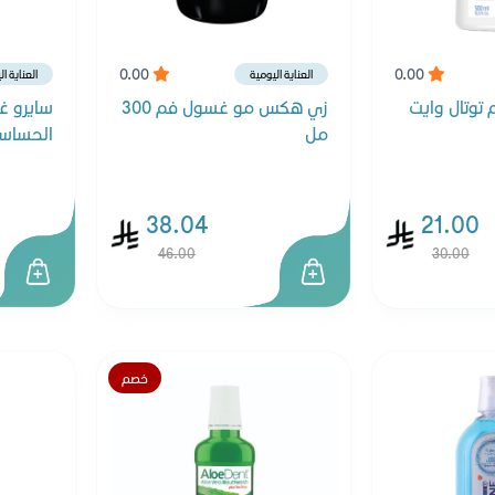
0.00
0.00
العناية اليومية
العناية ا
توتال وايت
زي هكس مو غسول فم 300
سايرو غ
مل
الحساسة 500
38.04
21.00
46.00
30.00
خصم