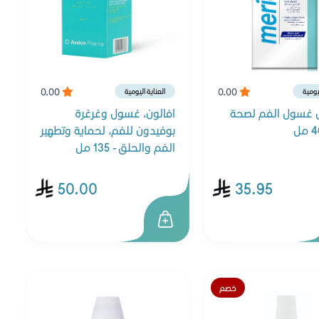
0.00
0.00
ليومية
العناية اليومية
 غسول الفم لصحة
افالون، غسول وغرغرة
بوفيدون للفم، لحماية وتطهير
الفم والحلق - 135 مل
50.00
35.95
خصم