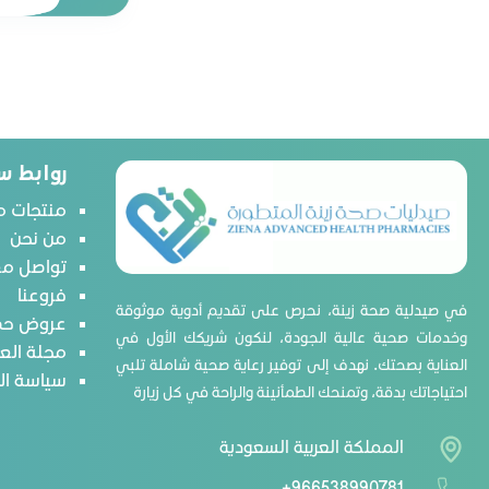
إنشانتور
بارودونتكس
أبتاميل
فاين بيبي
هجيز
روابط س
لاكتونيك
منتجات م
ليدي ميل
من نحن
لاريلك
تواصل مع
نستله
فروعنا
في صيدلية صحة زينة، نحرص على تقديم أدوية موثوقة
نوفالاك
عروض حص
وخدمات صحية عالية الجودة، لنكون شريكك الأول في
مجلة الع
نورالاك
العناية بصحتك. نهدف إلى توفير رعاية صحية شاملة تلبي
سياسة ا
غارنييه
احتياجاتك بدقة، وتمنحك الطمأنينة والراحة في كل زيارة
بيجون
المملكة العربية السعودية
بيجن
تريسمي
+966538990781