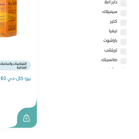
دابر أملا
سيميلاك
كلير
نيفيا
باراشوت
تريتشب
صانسيلك
الفيتامينات والمكملا
الغذائية
بيزلين
بيو-كال-دي 60 قرص
سيباميد
سيتافيل
كيو ڤي
لابيلو
جونسون
بيرت بلس
هيومانا