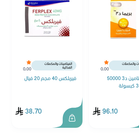
نات والمكملات
الفيتامينات والمكملات
الغذائية
0.00
0.00
بريما فيتامين د3 50000
فيربلكس 40 مجم 20 فيال
38.70
96.10