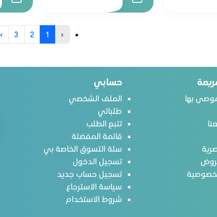
›
3
2
1
‹
ريعة
حسابي
وصى بها
الملف الشخصي
طلباتي
نا
تتبع الطلب
قائمة المفضلة
رية
سلة التسوق الخاصة بي
روض
تسجيل الدخول
لخصوصية
تسجيل حساب جديد
سياسة الاسترجاع
شروط الاستخدام