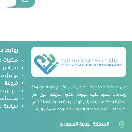
نستله
نوفالاك
نورالاك
غارنييه
بيجون
بيجن
روابط س
تريسمي
منتجات م
هيربال إيسنس
من نحن
تواصل مع
بريلكريم
فروعنا
بيبي ويل
في صيدلية صحة زينة، نحرص على تقديم أدوية موثوقة
عروض حص
بيوميل
وخدمات صحية عالية الجودة، لنكون شريكك الأول في
مجلة الع
العناية بصحتك. نهدف إلى توفير رعاية صحية شاملة تلبي
رونالاك
سياسة ا
احتياجاتك بدقة، وتمنحك الطمأنينة والراحة في كل زيارة
أوز ناتشورالز
سيرافي
المملكة العربية السعودية
تومي