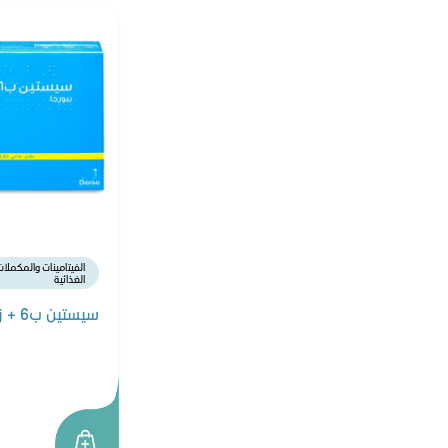
بليميل بلس
كيرفري
فابي ميلك
سويسلاك
آرم آند هامر
آكس
إنشانتور
بارودونتكس
الفيتامينات والمكملا
أبتاميل
الغذائية
فاين بيبي
سيستين ب6 + زنك 120 قرص
هجيز
لاكتونيك
ليدي ميل
لاريلك